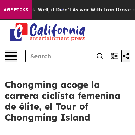
nd 40%. Well, it Didn’t
As war With Iran Drove oil P
AGP PICKS
Chongming acoge la
carrera ciclista femenina
de élite, el Tour of
Chongming Island