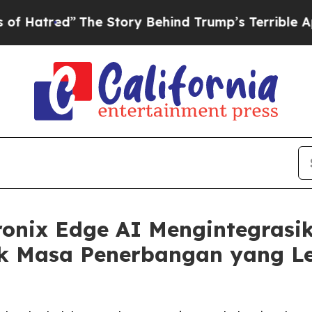
The Story Behind Trump’s Terrible Approval Rati
ronix Edge AI Mengintegrasi
uk Masa Penerbangan yang L