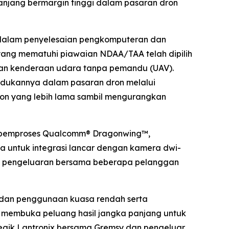
njang bermargin tinggi dalam pasaran dron
 dalam penyelesaian pengkomputeran dan
ang mematuhi piawaian NDAA/TAA telah dipilih
 dan kenderaan udara tanpa pemandu (UAV).
dukannya dalam pasaran dron melalui
dron yang lebih lama sambil mengurangkan
h pemproses Qualcomm® Dragonwing™,
a untuk integrasi lancar dengan kamera dwi-
sa pengeluaran bersama beberapa pelanggan
 dan penggunaan kuasa rendah serta
 membuka peluang hasil jangka panjang untuk
egik Lantronix bersama Gremsy dan pengeluar