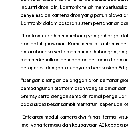
industri dron lain, Lantronix telah memperlua
penyelesaian kamera dron yang patuh piawaia
Lantronix dalam pasaran sistem pertahanan da
“Lantronix ialah penyumbang yang dihargai d
dan patuh piawaian. Kami memilih Lantronix be
antarabangsa serta mempunyai hubungan jang
memperkenalkan pencapaian pertama dalam in
beroperasi dengan keupayaan berasaskan Edge
“Dengan bilangan pelanggan dron bertaraf gl
pembangunan platform dron yang selamat dan be
Gremsy serta dengan semakin ramai pengeluar
pada skala besar sambil mematuhi keperluan k
“Integrasi modul kamera dwi-fungsi terma–visu
imej yang termaju dan keupayaan AI kepada per