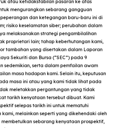
uk atau ketidakstabilan pasaran ke atas
i untuk mengurangkan sebarang gangguan
 peperangan dan ketegangan baru-baru ini di
am; risiko keselamatan siber; perubahan dalam
aya melaksanakan strategi pengambilalihan
k proprietari lain; tahap keberhutangan kami,
tor tambahan yang disertakan dalam Laporan
jaya Sekuriti dan Bursa (“SEC”) pada 9
ran sedemikian, serta dalam pemfailan awam
ailan masa hadapan kami. Selain itu, keputusan
ada masa ini atau yang kami tidak lihat pada
 tidak meletakkan pergantungan yang tidak
 tarikh kenyataan tersebut dibuat. Kami
ktif selepas tarikh ini untuk mematuhi
ami, melainkan seperti yang dikehendaki oleh
 membetulkan sebarang kenyataan prospektif,