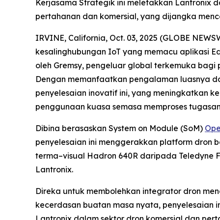
Kerjasama Strategik ini meletakkan Lantronix
pertahanan dan komersial, yang dijangka mence
IRVINE, California, Oct. 03, 2025 (GLOBE NEWS
kesalinghubungan IoT yang memacu aplikasi E
oleh Gremsy, pengeluar global terkemuka bagi 
Dengan memanfaatkan pengalaman luasnya dala
penyelesaian inovatif ini, yang meningkatkan 
penggunaan kuasa semasa memproses tugasan
Dibina berasaskan System on Module (SoM)
Ope
penyelesaian ini menggerakkan platform dron b
terma–visual Hadron 640R daripada Teledyne 
Lantronix.
Direka untuk membolehkan integrator dron me
kecerdasan buatan masa nyata, penyelesaian 
Lantronix dalam sektor dron komersial dan pe