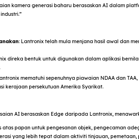
an kamera generasi baharu berasaskan AI dalam platfo
ndustri.”
sanakan
: Lantronix telah mula menjana hasil awal dan
nix direka bentuk untuk digunakan dalam aplikasi bernilai 
.
Lantronix mematuhi sepenuhnya piawaian NDAA dan TAA, 
asi kerajaan persekutuan Amerika Syarikat.
esaian AI berasaskan Edge daripada Lantronix, menawar
ens atas papan untuk pengesanan objek, pengecaman ad
rasi yang lebih tepat dalam aktiviti tinjauan, pemetaan