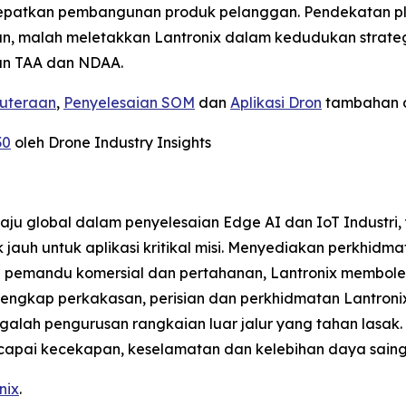
cepatkan pembangunan produk pelanggan. Pendekatan pla
, malah meletakkan Lantronix dalam kedudukan strateg
n TAA dan NDAA.
ruteraan
,
Penyelesaian SOM
dan
Aplikasi Dron
tambahan d
30
oleh Drone Industry Insights
aju global dalam penyelesaian Edge AI dan IoT Industr
uh untuk aplikasi kritikal misi. Menyediakan perkhidma
npa pemandu komersial dan pertahanan, Lantronix memb
o lengkap perkakasan, perisian dan perkhidmatan Lantro
 hinggalah pengurusan rangkaian luar jalur yang tahan la
apai kecekapan, keselamatan dan kelebihan daya saing d
nix
.