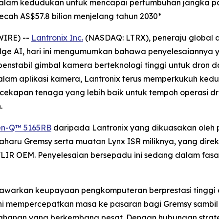
 dalam kedudukan untuk mencapai pertumbuhan jangka pa
cah AS$57.8 bilion menjelang tahun 2030*
WIRE) --
Lantronix Inc.
(NASDAQ: LTRX), peneraju global
dge AI, hari ini mengumumkan bahawa penyelesaiannya y
penstabil gimbal kamera berteknologi tinggi untuk dron
m aplikasi kamera, Lantronix terus memperkukuh kedu
kecekapan tenaga yang lebih baik untuk tempoh operasi 
.
n-Q™ 5165RB
daripada Lantronix yang dikuasakan ole
aharu Gremsy serta muatan Lynx ISR miliknya, yang direk
FLIR OEM. Penyelesaian bersepadu ini sedang dalam fa
nawarkan keupayaan pengkomputeran berprestasi tinggi
ini mempercepatkan masa ke pasaran bagi Gremsy sambil
rtahanan yang berkembang pesat. Dengan hubungan strat