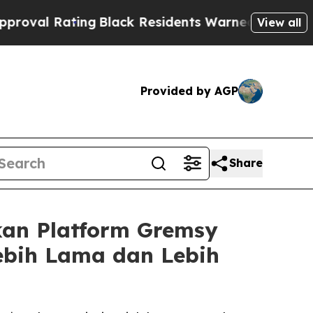
ng
Black Residents Warned of Abusive Cops for Ye
View all
Provided by AGP
Share
kan Platform Gremsy
ebih Lama dan Lebih