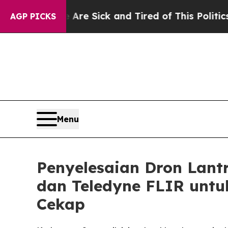
e Are Sick and Tired of This Politics of Hatred”
AGP PICKS
Menu
Penyelesaian Dron Lant
dan Teledyne FLIR unt
Cekap