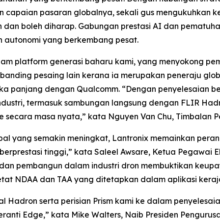
skan capaian pasaran globalnya, sekali gus mengukuhkan
n dan boleh diharap. Gabungan prestasi AI dan pematuh
n autonomi yang berkembang pesat.
alam platform generasi baharu kami, yang menyokong p
rbanding pesaing lain kerana ia merupakan peneraju glob
ka panjang dengan Qualcomm. “Dengan penyelesaian be
dustri, termasuk sambungan langsung dengan FLIR Had
 secara masa nyata,” kata Nguyen Van Chu, Timbalan Pe
obal yang semakin meningkat, Lantronix memainkan per
rprestasi tinggi,” kata Saleel Awsare, Ketua Pegawai E
 dan pembangun dalam industri dron membuktikan keup
etat NDAA dan TAA yang ditetapkan dalam aplikasi kera
al Hadron serta perisian Prism kami ke dalam penyeles
anti Edge,” kata Mike Walters, Naib Presiden Pengurusa