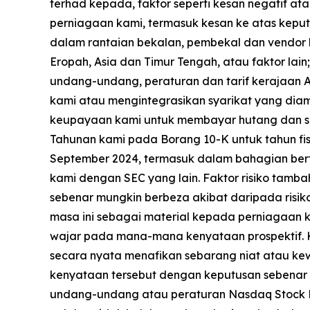
terhad kepada, faktor seperti kesan negatif a
perniagaan kami, termasuk kesan ke atas kep
dalam rantaian bekalan, pembekal dan vendor 
Eropah, Asia dan Timur Tengah, atau faktor lai
undang-undang, peraturan dan tarif kerajaan A
kami atau mengintegrasikan syarikat yang diamb
keupayaan kami untuk membayar hutang dan se
Tahunan kami pada Borang 10-K untuk tahun fisk
September 2024, termasuk dalam bahagian berta
kami dengan SEC yang lain. Faktor risiko tamb
sebenar mungkin berbeza akibat daripada risik
masa ini sebagai material kepada perniagaan k
wajar pada mana-mana kenyataan prospektif. K
secara nyata menafikan sebarang niat atau kew
kenyataan tersebut dengan keputusan sebenar
undang-undang atau peraturan Nasdaq Stock M