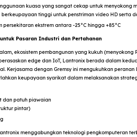
enggunaan kuasa yang sangat cekap untuk menyokong mi
/O berkeupayaan tinggi untuk penstriman video HD serta d
m persekitaran ekstrem antara -25°C hingga +85°C
 untuk Pasaran Industri dan Pertahanan
lam, ekosistem pembangunan yang kukuh (menyokong ROS2
erasaskan edge dan IoT, Lantronix berada dalam kedudu
sial. Kerjasama dengan Gremsy ini mengukuhkan peranan
erlahkan keupayaan syarikat dalam melaksanakan strate
t dan patuh piawaian
ruktur pintar)
ng
 Lantronix menggabungkan teknologi pengkomputeran t