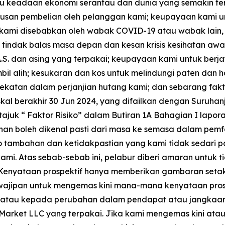
tau keadaan ekonomi serantau dan dunia yang semakin ter
utusan pembelian oleh pelanggan kami; keupayaan kam
kami disebabkan oleh wabak COVID-19 atau wabak lain,
n; tindak balas masa depan dan kesan krisis kesihatan aw
.S. dan asing yang terpakai; keupayaan kami untuk berj
il alih; kesukaran dan kos untuk melindungi paten dan ha
katan dalam perjanjian hutang kami; dan sebarang fak
al berakhir 30 Jun 2024, yang difailkan dengan Suruhan
juk “ Faktor Risiko” dalam Butiran 1A Bahagian I lapo
ahan boleh dikenal pasti dari masa ke semasa dalam pemf
o tambahan dan ketidakpastian yang kami tidak sedari p
ami. Atas sebab-sebab ini, pelabur diberi amaran untuk
enyataan prospektif hanya memberikan gambaran setakat
ajipan untuk mengemas kini mana-mana kenyataan prospe
 atau kepada perubahan dalam pendapat atau jangkaan k
arket LLC yang terpakai. Jika kami mengemas kini atau