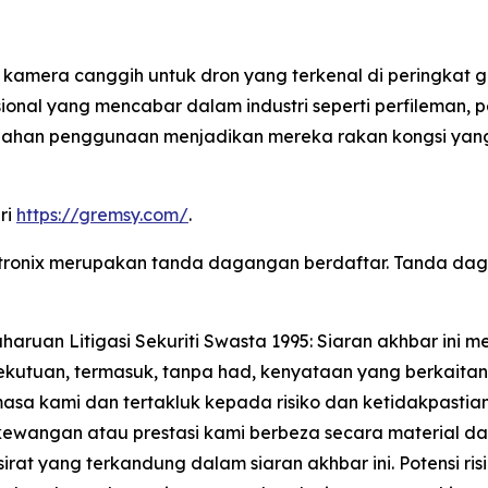
amera canggih untuk dron yang terkenal di peringkat glo
sional yang mencabar dalam industri seperti perfilema
ahan penggunaan menjadikan mereka rakan kongsi yang 
ri
https://gremsy.com/
.
 Lantronix merupakan tanda dagangan berdaftar. Tanda
aruan Litigasi Sekuriti Swasta 1995: Siaran akhbar in
ekutuan, termasuk, tanpa had, kenyataan yang berkaita
masa kami dan tertakluk kepada risiko dan ketidakpasti
wangan atau prestasi kami berbeza secara material dar
rat yang terkandung dalam siaran akhbar ini. Potensi ris